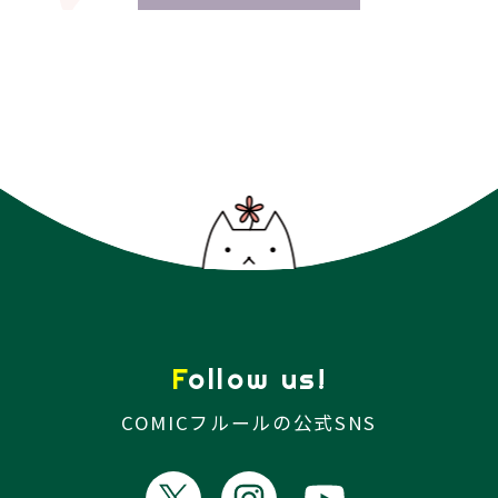
2026.07.22
無料連載
【新連載スタート】「堅物リーマンの楽しい推し
活。」第1話前編更新
2026.07.22
無料連載
「今夜もきみと鉱物ディナーを」第9話＆【再公
開】第6話～第8話更新
2026.07.22
無料連載
Follow us!
「仁藤と田塚の日常」Re 第6話後編更新
COMICフルールの公式SNS