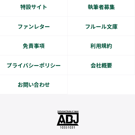
特設サイト
執筆者募集
「Ｈしたくないので友達とつきあいます」コミッ
クス配信開始！！
ファンレター
フルール文庫
2026.07.17
新刊情報
免責事項
利用規約
「流されおじさんの初めていただきます」コミッ
プライバシーポリシー
会社概要
クス発売！！
お問い合わせ
2026.07.17
新刊情報
「俺の可愛い弟は 2」コミックス発売！！
2026.07.16
単話配信