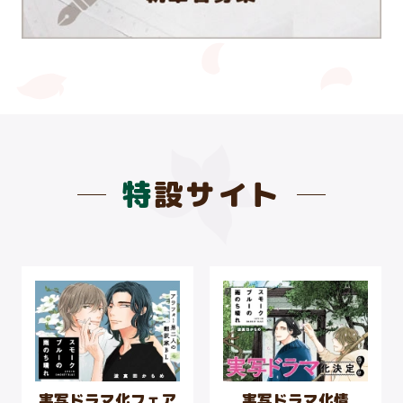
2026.07.29
無料連載
「可愛く鳴いてね、小野寺さん」第5話更新
2026.07.29
無料連載
特設サイト
「恋するならゆびさきまで」第5話後編更新
2026.07.29
無料連載
「エリートくんは愛がほしい！」第4話更新
実写ドラマ化フェア
実写ドラマ化情