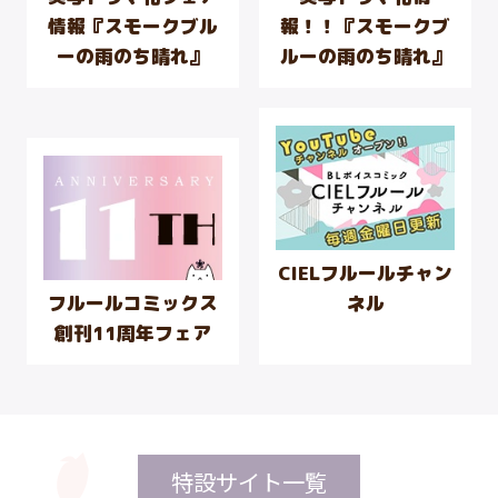
2026.07.29
無料連載
情報『スモークブル
報！！『スモークブ
「堅物リーマンの楽しい推し活。」第1話後編更
ーの雨のち晴れ』
ルーの雨のち晴れ』
新
2026.07.28
特典情報
「仁藤と田塚の日常 Re 1」特典情報解禁
CIELフルールチャン
フルールコミックス
ネル
2026.07.28
特典情報
創刊11周年フェア
「一緒にはじめて、したい。初エッチBL コミック
アンソロジー」特典情報解禁
特設サイト一覧