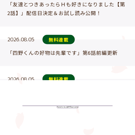
「友達とつきあったらＨも好きになりました【第
2話】」配信日決定＆お試し読み公開！
2026.08.05
無料連載
「四野くんの好物は先輩です」第6話前編更新
2026.08.05
無料連載
「懐いた人魚と溺愛交尾をする話」2 第5話更新
Tweets by @MFfleurcomic
2026.08.05
無料連載
「責任とってよ、田中くん」第5話更新