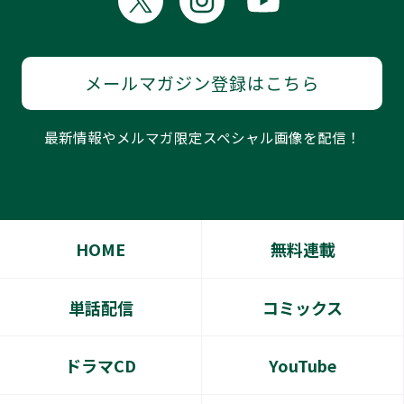
2026.07.22
無料連載
「恋するならゆびさきまで」第5話前編更新
メールマガジン登録はこちら
2026.07.22
無料連載
最新情報やメルマガ限定スペシャル画像を配信！
「懐いた人魚と溺愛交尾をする話」2 第4話更新
HOME
無料連載
2026.07.17
単話配信
「友達とつきあったらＨも好きになりました【第
単話配信
コミックス
1話】」配信開始！！
ドラマCD
YouTube
2026.07.17
新刊情報