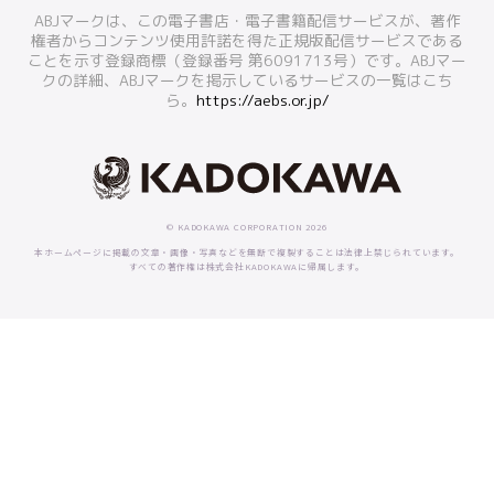
ABJマークは、この電子書店・電子書籍配信サービスが、著作
「温泉で秘密のお泊り、241回目【第13話】」配
権者からコンテンツ使用許諾を得た正規版配信サービスである
ことを示す登録商標（登録番号 第6091713号）です。ABJマー
信開始！！
クの詳細、ABJマークを掲示しているサービスの一覧はこち
ら。
https://aebs.or.jp/
2026.07.15
無料連載
「真白くんはトラ専用」第5話後編更新
© KADOKAWA CORPORATION 2026
本ホームページに掲載の文章・画像・写真などを無断で複製することは法律上禁じられています。
すべての著作権は株式会社KADOKAWAに帰属します。
2026.07.15
無料連載
「四野くんの好物は先輩です」第5話更新
2026.07.15
無料連載