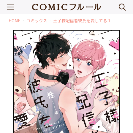
HOME
コミックス
王子様配信者彼氏を愛してる 1
chevron_right
chevron_right