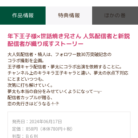
作品情報
特典情報
ほかの巻
年下王子様×世話焼き兄さん 人気配信者と新鋭
配信者が織り成すストーリー
大人気配信者・楠人は、フォロワー数30万突破記念の
コラボ撮影を企画。
王子様キャラ配信者・夢太にコラボ出演を依頼することに。
チャンネル上のキラキラ王子キャラと違い、夢太の氷点下対応
にとまどいつつも、
次第に打ち解けていく。
夢太も本当の自分をみせていくようになって――…。
配信者カップルが贈る、
恋の先行きはどうなる――！？
発売日：2024年06月17日
定価： 858円（本体780円＋税）
判型：Ｂ６判