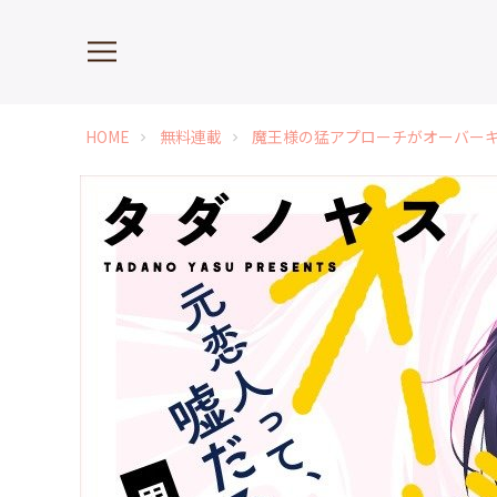
HOME
無料連載
魔王様の猛アプローチがオーバー
chevron_right
chevron_right