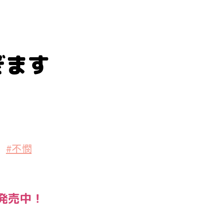
ぎます
#不憫
発売中！