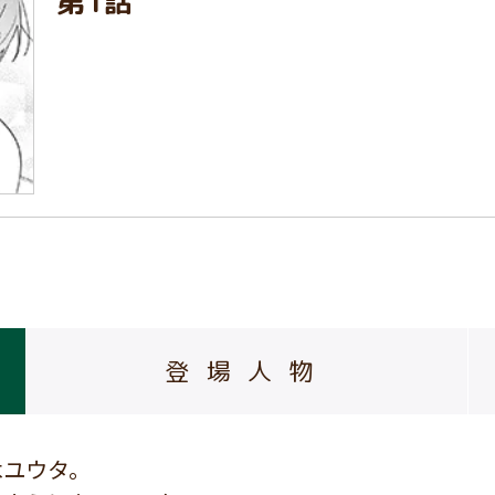
第1話
登場人物
木ユウタ。