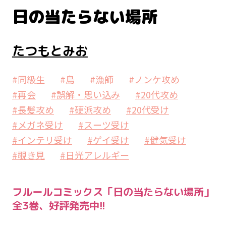
日の当たらない場所
たつもとみお
#同級生
#島
#漁師
#ノンケ攻め
#再会
#誤解・思い込み
#20代攻め
#長髪攻め
#硬派攻め
#20代受け
#メガネ受け
#スーツ受け
#インテリ受け
#ゲイ受け
#健気受け
#覗き見
#日光アレルギー
フルールコミックス「日の当たらない場所」
全3巻、好評発売中!!