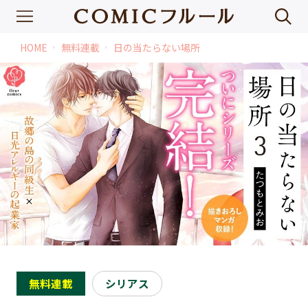
HOME
無料連載
日の当たらない場所
chevron_right
chevron_right
無料連載
シリアス