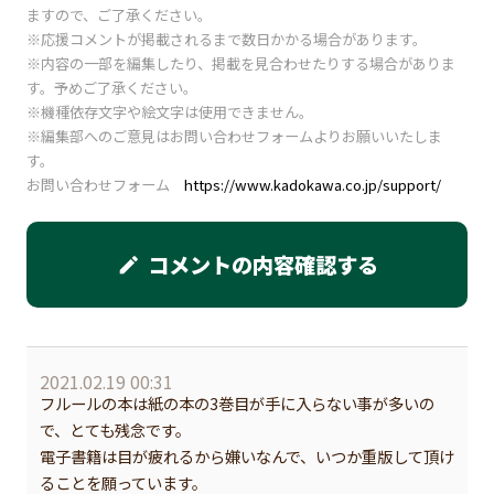
ますので、ご了承ください。
※応援コメントが掲載されるまで数日かかる場合があります。
※内容の一部を編集したり、掲載を見合わせたりする場合がありま
す。予めご了承ください。
※機種依存文字や絵文字は使用できません。
※編集部へのご意見はお問い合わせフォームよりお願いいたしま
す。
お問い合わせフォーム
https://www.kadokawa.co.jp/support/
コメントの内容確認する
edit
2021.02.19 00:31
フルールの本は紙の本の3巻目が手に入らない事が多いの
で、とても残念です。
電子書籍は目が疲れるから嫌いなんで、いつか重版して頂け
ることを願っています。