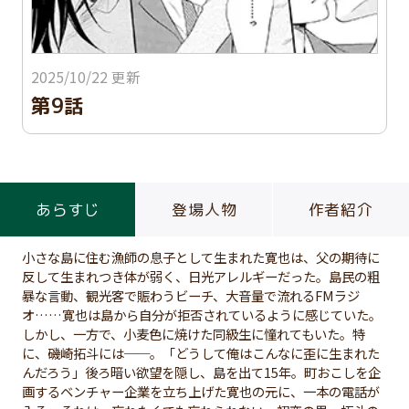
2025/10/22 更新
第9話
あらすじ
登場人物
作者紹介
小さな島に住む漁師の息子として生まれた寛也は、父の期待に
反して生まれつき体が弱く、日光アレルギーだった。島民の粗
暴な言動、観光客で賑わうビーチ、大音量で流れるFMラジ
オ……寛也は島から自分が拒否されているように感じていた。
しかし、一方で、小麦色に焼けた同級生に憧れてもいた。特
に、磯崎拓斗には──。「どうして俺はこんなに歪に生まれた
んだろう」後ろ暗い欲望を隠し、島を出て15年。町おこしを企
画するベンチャー企業を立ち上げた寛也の元に、一本の電話が