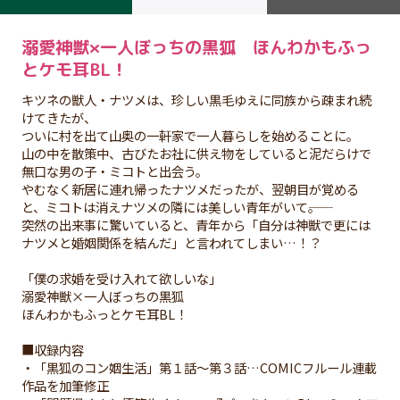
溺愛神獣×一人ぼっちの黒狐 ほんわかもふっ
とケモ耳BL！
キツネの獣人・ナツメは、珍しい黒毛ゆえに同族から疎まれ続
けてきたが、
ついに村を出て山奥の一軒家で一人暮らしを始めることに。
山の中を散策中、古びたお社に供え物をしていると泥だらけで
無口な男の子・ミコトと出会う。
やむなく新居に連れ帰ったナツメだったが、翌朝目が覚める
と、ミコトは消えナツメの隣には美しい青年がいて――。
突然の出来事に驚いていると、青年から「自分は神獣で更には
ナツメと婚姻関係を結んだ」と言われてしまい…！？
「僕の求婚を受け入れて欲しいな」
溺愛神獣×一人ぼっちの黒狐
ほんわかもふっとケモ耳BL！
■収録内容
・「黒狐のコン姻生活」第１話～第３話…COMICフルール連載
作品を加筆修正