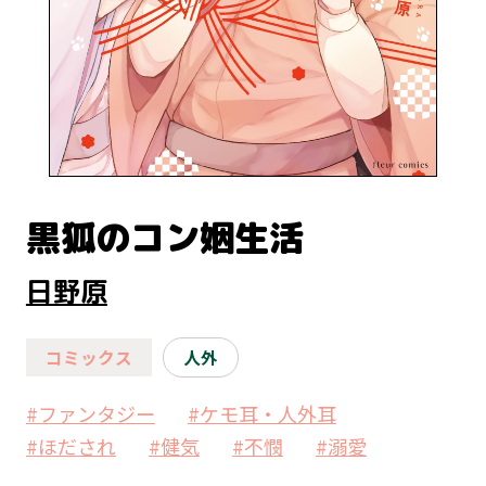
黒狐のコン姻生活
日野原
コミックス
人外
#ファンタジー
#ケモ耳・人外耳
#ほだされ
#健気
#不憫
#溺愛