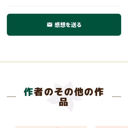
感想を送る
email
作者のその他の作
品