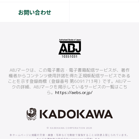
お問い合わせ
ABJマークは、この電子書店・電子書籍配信サービスが、著作
権者からコンテンツ使用許諾を得た正規版配信サービスである
ことを示す登録商標（登録番号 第6091713号）です。ABJマー
クの詳細、ABJマークを掲示しているサービスの一覧はこち
ら。
https://aebs.or.jp/
© KADOKAWA CORPORATION 2026
本ホームページに掲載の文章・画像・写真などを無断で複製することは法律上禁じられています。
すべての著作権は株式会社KADOKAWAに帰属します。