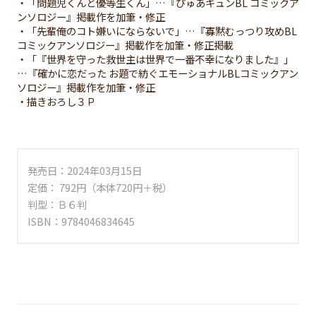
・「問題児くんと優等生くん」…『ぴゅあキュンBL コミックア
ンソロジー』掲載作を加筆・修正
・「先輩俺のコト嫌いにならないで」…『寡黙むっつり攻めBL
コミックアンソロジー』掲載作を加筆・修正掲載
・「『世界を守った救世主は世界で一番不幸になりました』」
…『確かに恋だった お題で紡ぐエモーショナルBLコミックアン
ソロジー』掲載作を加筆・修正
・描きおろし３Ｐ
発売日：2024年03月15日
定価： 792円（本体720円＋税）
判型：Ｂ６判
ISBN：9784046834645