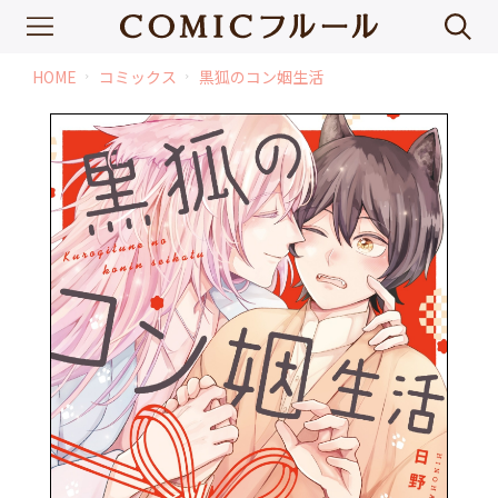
HOME
コミックス
黒狐のコン姻生活
chevron_right
chevron_right