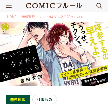
HOME
無料連載
こいつはダメだと知っている
chevron_right
chevron_right
無料連載
仕事もの