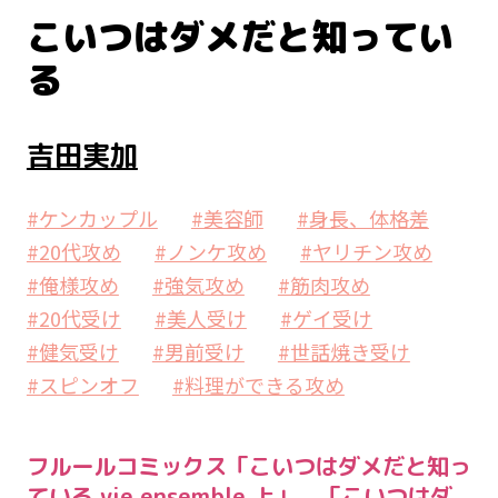
こいつはダメだと知ってい
る
吉田実加
#ケンカップル
#美容師
#身長、体格差
#20代攻め
#ノンケ攻め
#ヤリチン攻め
#俺様攻め
#強気攻め
#筋肉攻め
#20代受け
#美人受け
#ゲイ受け
#健気受け
#男前受け
#世話焼き受け
#スピンオフ
#料理ができる攻め
フルールコミックス「こいつはダメだと知っ
ている vie ensemble 上」、「こいつはダ