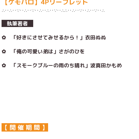
【ケモパロ】4Pリーフレット
∴‥∴‥∵‥∴‥∵‥∴‥∴‥∵‥∴∴‥∴‥∵‥∴‥∵‥∴
執筆著者
✿ 「好きにさせてみせるから！」衣田ぬぬ
✿ 「俺の可愛い弟は」さがのひを
✿ 「スモークブルーの雨のち晴れ」波真田かもめ
【 開 催 期 間 】