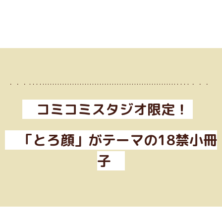
・・・‥‥………………………………………………‥‥・・・
コミコミスタジオ限定！
「とろ顔」がテーマの18禁小冊
子