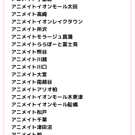
アニメイトイオンモール太田
アニメイト高崎
アニメイトイオンレイクタウン
アニメイト所沢
アニメイトモラージュ菖蒲
アニメイトららぽーと富士見
アニメイト熊谷
アニメイト川越
アニメイト川口
アニメイト大宮
アニメイト南越谷
アニメイトアリオ柏
アニメイトイオンモール木更津
アニメイトイオンモール船橋
アニメイト松戸
アニメイト千葉
アニメイト津田沼
アニメイト柏