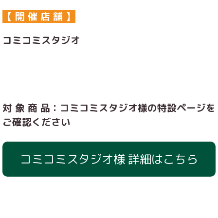
【 開 催 店 舗 】
コミコミスタジオ
対 象 商 品：コミコミスタジオ様の特設ページを
ご確認ください
コミコミスタジオ様 詳細はこちら