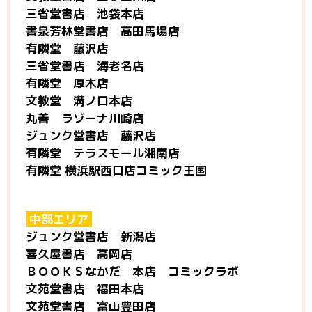
三省堂書店 池袋本店
書泉芳林堂書店 高田馬場店
有隣堂 藤沢店
三省堂書店 海老名店
有隣堂 厚木店
文教堂 溝ノ口本店
丸善 ラゾーナ川崎店
ジュンク堂書店 藤沢店
有隣堂 テラスモール湘南店
有隣堂 横浜駅西口店コミック王国
中部エリア
ジュンク堂書店 新潟店
喜久屋書店 高岡店
ＢＯＯＫＳなかだ 本店 コミックラボ
文苑堂書店 福田本店
文苑堂書店 富山豊田店