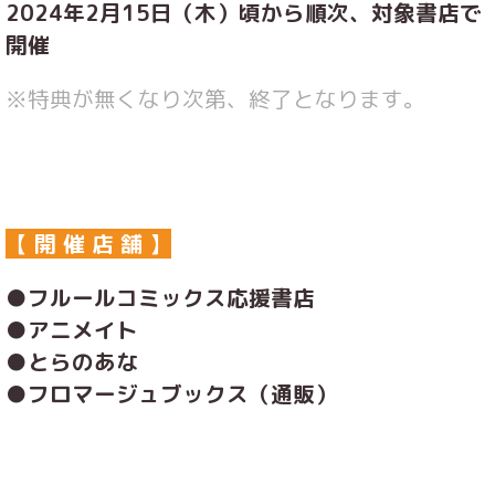
2024年2月15日（木）頃から順次、対象書店で
開催
※特典が無くなり次第、終了となります。
【 開 催 店 舗 】
●フルールコミックス応援書店
●アニメイト
●とらのあな
●フロマージュブックス（通販）