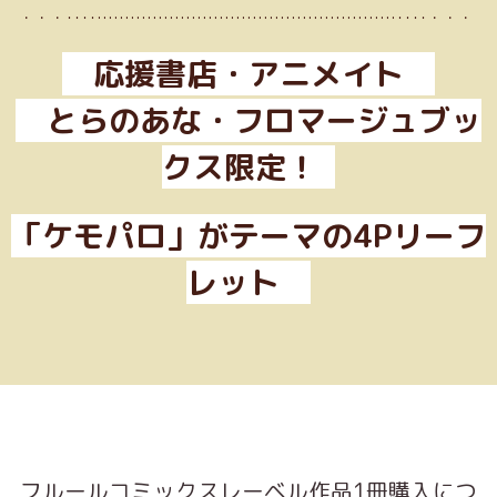
・・・‥‥………………………………………………‥‥・・・
応援書店・アニメイト
とらのあな・フロマージュブッ
クス限定！
「ケモパロ」がテーマの4Pリーフ
レット
フルールコミックスレーベル作品1冊購入につ