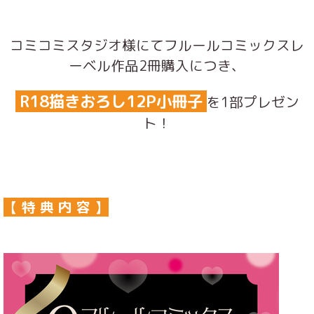
コミコミスタジオ様にてフルールコミックスレ
ーベル作品2冊購入につき、
R18
描きおろし12P小冊子
を1部プレゼン
ト！
【 特 典 内 容 】