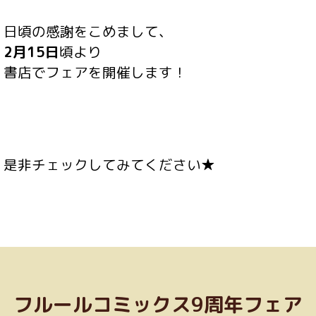
日頃の感謝をこめまして、
2月15日
頃より
書店でフェアを開催します！
是非チェックしてみてください★
フルールコミックス9周年フェア