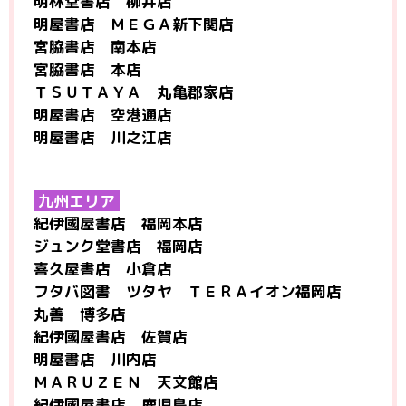
明林堂書店 柳井店
明屋書店 ＭＥＧＡ新下関店
宮脇書店 南本店
宮脇書店 本店
ＴＳＵＴＡＹＡ 丸亀郡家店
明屋書店 空港通店
明屋書店 川之江店
九州エリア
紀伊國屋書店 福岡本店
ジュンク堂書店 福岡店
喜久屋書店 小倉店
フタバ図書 ツタヤ ＴＥＲＡイオン福岡店
丸善 博多店
紀伊國屋書店 佐賀店
明屋書店 川内店
ＭＡＲＵＺＥＮ 天文館店
紀伊國屋書店 鹿児島店