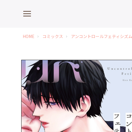
HOME
コミックス
アンコントロールフェティシズ
chevron_right
chevron_right