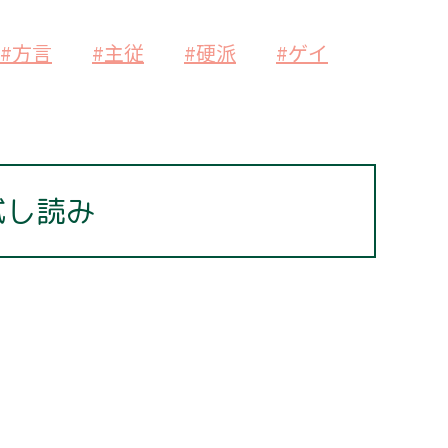
#方言
#主従
#硬派
#ゲイ
試し読み