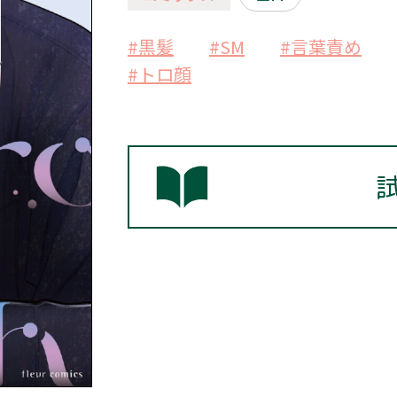
#黒髪
#SM
#言葉責め
#トロ顔