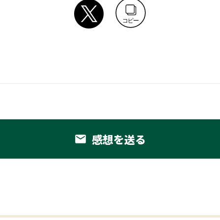
コピー
感想を送る
email