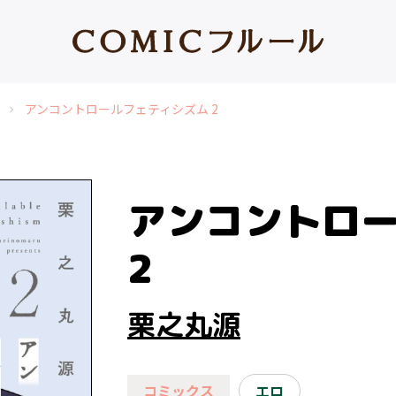
ム
アンコントロールフェティシズム 2
chevron_right
アンコントロ
2
栗之丸源
コミックス
エロ