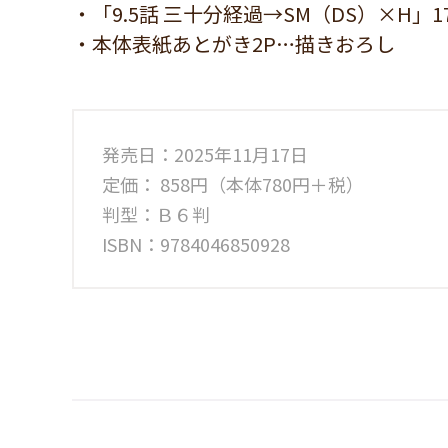
・「9.5話 三十分経過→SM（DS）×H」
・本体表紙あとがき2P…描きおろし
発売日：2025年11月17日
定価： 858円（本体780円＋税）
判型：Ｂ６判
ISBN：9784046850928