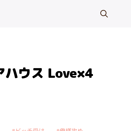
ハウス Love×4
#ビッチ受け
#俺様攻め