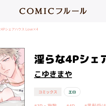
4Pシェアハウス Love×4
淫らな4Pシェア
こゆきまや
コミックス
エロ
#3P・複数
#4P
#黒髪受け