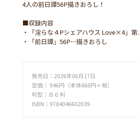
4人の前日譚56P描きおろし！
■収録内容
・「淫らな４Pシェアハウス Love×4」
・「前日譚」56P…描きおろし
発売日：2026年06月17日
定価： 946円（本体860円＋税）
判型：Ｂ６判
ISBN：9784046602039