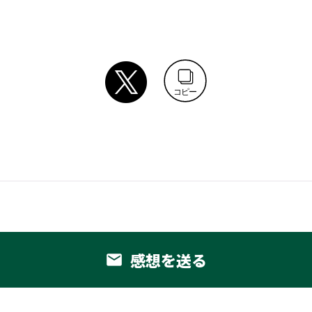
コピー
感想を送る
email