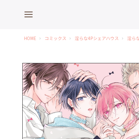
HOME
コミックス
淫らな4Pシェアハウス
淫らな
chevron_right
chevron_right
chevron_right