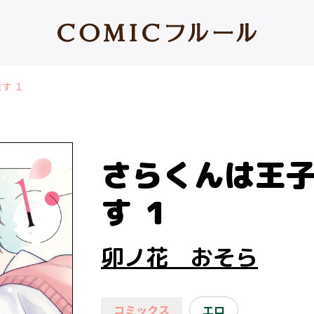
す １
さらくんは王
す １
卯ノ花 おそら
コミックス
エロ