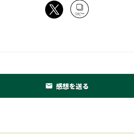
コピー
感想を送る
email