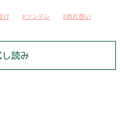
受け
#ツンデレ
#両片想い
試し読み