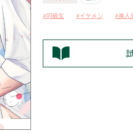
#同級生
#イケメン
#美人