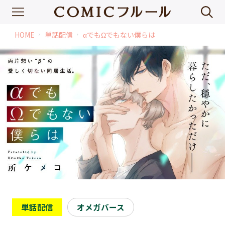
HOME
単話配信
αでもΩでもない僕らは
chevron_right
chevron_right
単話配信
オメガバース