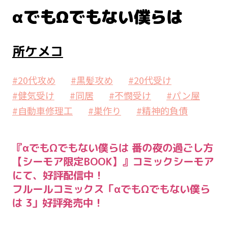
αでもΩでもない僕らは
所ケメコ
#20代攻め
#黒髪攻め
#20代受け
#健気受け
#同居
#不憫受け
#パン屋
#自動車修理工
#巣作り
#精神的負債
『αでもΩでもない僕らは 番の夜の過ごし方
【シーモア限定BOOK】』コミックシーモア
にて、好評配信中！
フルールコミックス「αでもΩでもない僕ら
は 3」好評発売中！