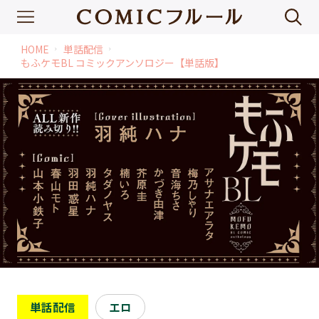
HOME
単話配信
chevron_right
chevron_right
もふケモBL コミックアンソロジー【単話版】
単話配信
エロ