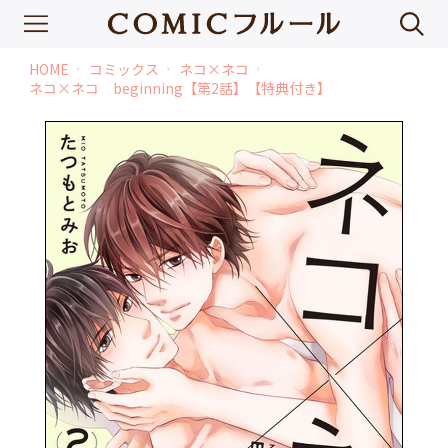
HOME
コミックス
ネコ×ネコ
chevron_right
chevron_right
chevron_right
ネコ×ネコ beginning【第2話】【特典付き】