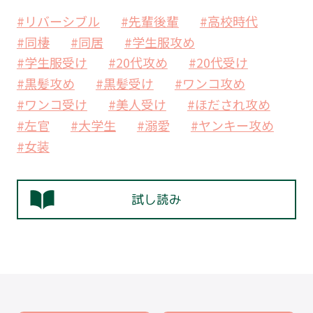
#リバーシブル
#先輩後輩
#高校時代
#同棲
#同居
#学生服攻め
#学生服受け
#20代攻め
#20代受け
#黒髪攻め
#黒髪受け
#ワンコ攻め
#ワンコ受け
#美人受け
#ほだされ攻め
#左官
#大学生
#溺愛
#ヤンキー攻め
#女装
試し読み