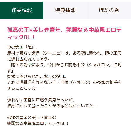
作品情報
特典情報
ほかの巻
孤高の王×美しき青年、艶麗なる中華風エロテ
ィックBL！
東の大国『陣』。
農村で暮らす紫月（ツーユェ）は、ある夜に襲われ、陣の王宮
に連れ去られてしまう。
「陛下の勅令により、今日からお前を相公（シャオコン）に封
ず」
突然に告げられた、紫月の役目。
それは世継ぎを作らない王・浩然（ハオラン）の夜伽の相手を
することだった――。
慣れない王宮に戸惑う紫月だったが、
浩然にかつて会ったことがあると気がついて――？
孤独の皇帝×美しき青年の
艶麗なる中華風エロティックBL！