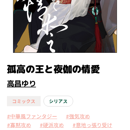
孤高の王と夜伽の情愛
高昌ゆり
コミックス
シリアス
#中華風ファンタジー
#強気攻め
#寡黙攻め
#硬派攻め
#意地っ張り受け