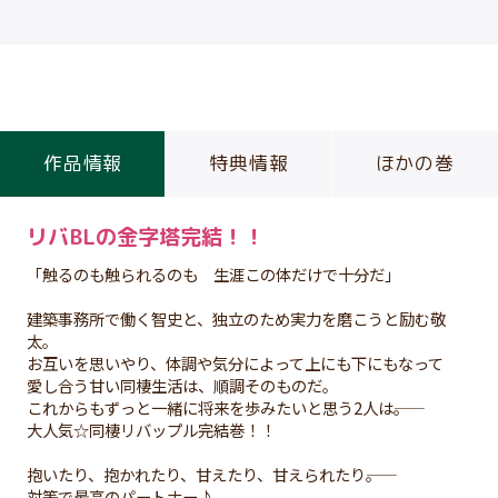
作品情報
特典情報
ほかの巻
リバBLの金字塔完結！！
「触るのも触られるのも 生涯この体だけで十分だ」
建築事務所で働く智史と、独立のため実力を磨こうと励む敬
太。
お互いを思いやり、体調や気分によって上にも下にもなって
愛し合う甘い同棲生活は、順調そのものだ。
これからもずっと一緒に将来を歩みたいと思う2人は――。
大人気☆同棲リバップル完結巻！！
抱いたり、抱かれたり、甘えたり、甘えられたり――。
対等で最高のパートナー♪