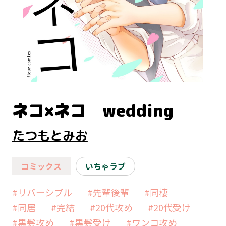
ネコ×ネコ wedding
たつもとみお
コミックス
いちゃラブ
#リバーシブル
#先輩後輩
#同棲
#同居
#完結
#20代攻め
#20代受け
#黒髪攻め
#黒髪受け
#ワンコ攻め