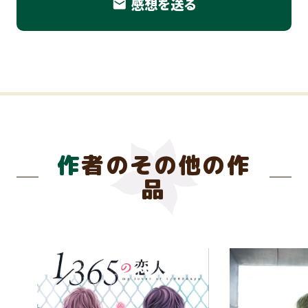
感想を送る
email
作者のその他の作
品