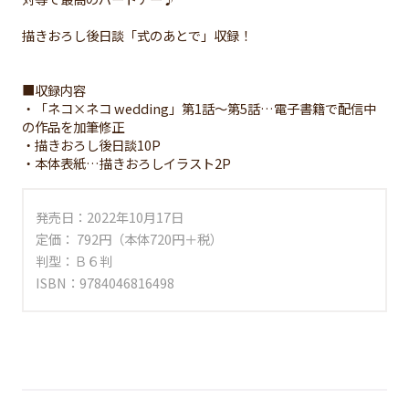
描きおろし後日談「式のあとで」収録！
■収録内容
・「ネコ×ネコ wedding」第1話～第5話…電子書籍で配信中
の作品を加筆修正
・描きおろし後日談10P
・本体表紙…描きおろしイラスト2P
発売日：2022年10月17日
定価： 792円（本体720円＋税）
判型：Ｂ６判
ISBN：9784046816498