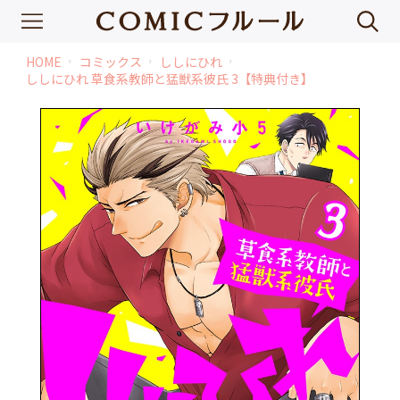
HOME
コミックス
ししにひれ
chevron_right
chevron_right
chevron_right
ししにひれ 草食系教師と猛獣系彼氏 3【特典付き】