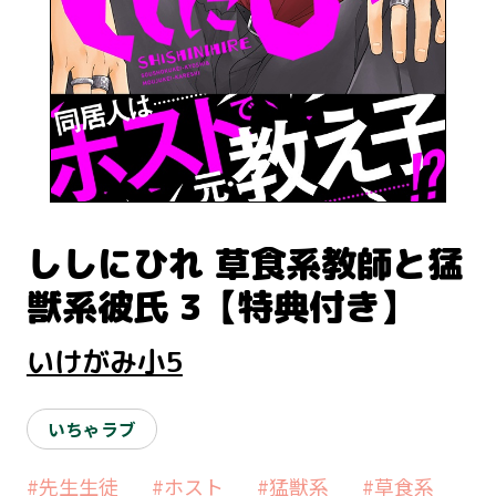
ししにひれ 草食系教師と猛
獣系彼氏 3【特典付き】
いけがみ小5
いちゃラブ
#先生生徒
#ホスト
#猛獣系
#草食系