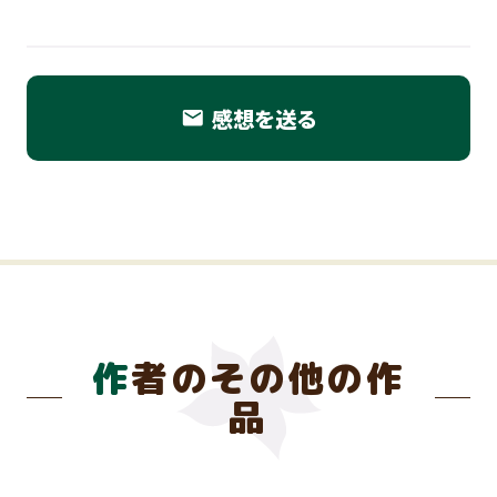
感想を送る
email
作者のその他の作
品