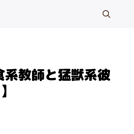
食系教師と猛獣系彼
き】