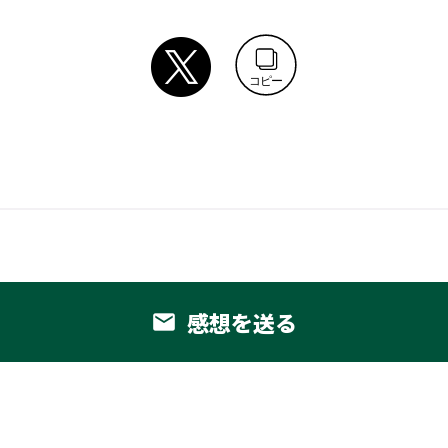
コピー
感想を送る
email