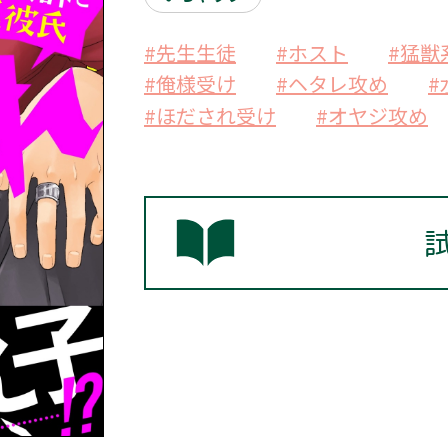
#先生生徒
#ホスト
#猛獣
#俺様受け
#ヘタレ攻め
#
#ほだされ受け
#オヤジ攻め