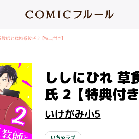
系教師と猛獣系彼氏 2【特典付き】
ししにひれ 草
氏 2【特典付
いけがみ小5
いちゃラブ