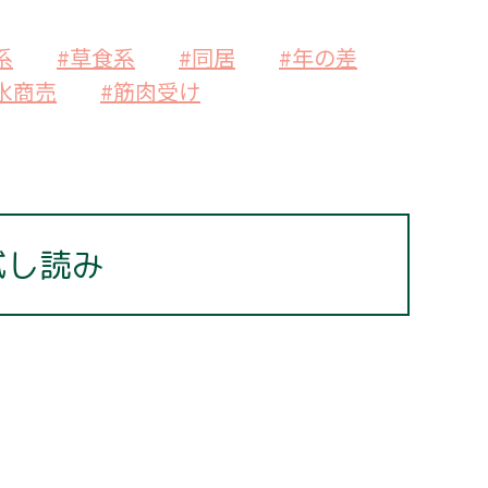
系
#草食系
#同居
#年の差
水商売
#筋肉受け
試し読み