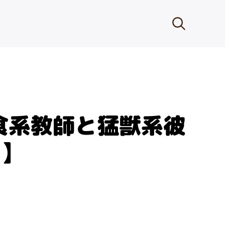
食系教師と猛獣系彼
き】