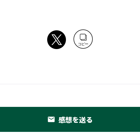
コピー
感想を送る
email