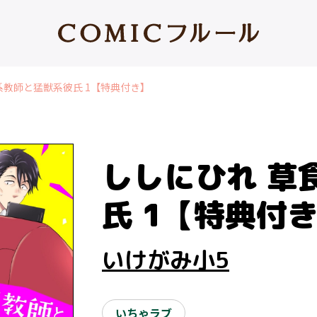
系教師と猛獣系彼氏 1【特典付き】
ししにひれ 草
氏 1【特典付
いけがみ小5
いちゃラブ