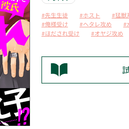
#先生生徒
#ホスト
#猛獣
#俺様受け
#ヘタレ攻め
#
#ほだされ受け
#オヤジ攻め