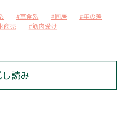
系
#草食系
#同居
#年の差
水商売
#筋肉受け
試し読み