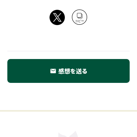
コピー
感想を送る
email