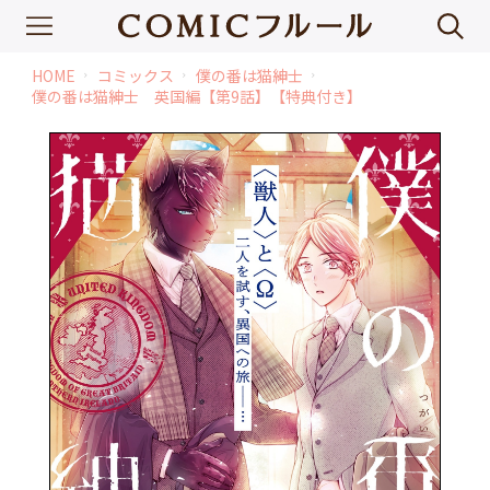
HOME
コミックス
僕の番は猫紳士
chevron_right
chevron_right
chevron_right
僕の番は猫紳士 英国編【第9話】【特典付き】