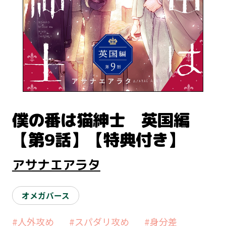
僕の番は猫紳士 英国編
【第9話】【特典付き】
アサナエアラタ
オメガバース
#人外攻め
#スパダリ攻め
#身分差