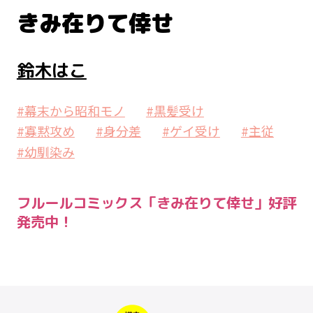
きみ在りて倖せ
鈴木はこ
#幕末から昭和モノ
#黒髪受け
#寡黙攻め
#身分差
#ゲイ受け
#主従
#幼馴染み
フルールコミックス「きみ在りて倖せ」好評
発売中！