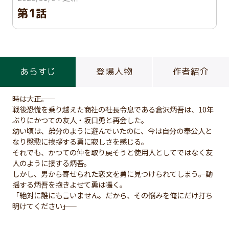
第1話
あらすじ
登場人物
作者紹介
時は大正――。
戦後恐慌を乗り越えた商社の社長令息である倉沢炳吾は、10年
ぶりにかつての友人・坂口勇と再会した。
幼い頃は、弟分のように遊んでいたのに、今は自分の奉公人と
なり慇懃に挨拶する勇に寂しさを感じる。
それでも、かつての仲を取り戻そうと使用人としてではなく友
人のように接する炳吾。
しかし、男から寄せられた恋文を勇に見つけられてしまう――。動
揺する炳吾を抱きよせて勇は囁く。
「絶対に誰にも言いません。だから、その悩みを俺にだけ打ち
明けてください――」