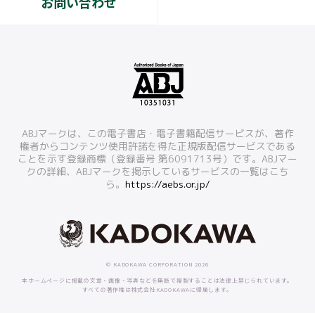
お問い合わせ
ABJマークは、この電子書店・電子書籍配信サービスが、著作
権者からコンテンツ使用許諾を得た正規版配信サービスである
ことを示す登録商標（登録番号 第6091713号）です。ABJマー
クの詳細、ABJマークを掲示しているサービスの一覧はこち
ら。
https://aebs.or.jp/
© KADOKAWA CORPORATION 2026
本ホームページに掲載の文章・画像・写真などを無断で複製することは法律上禁じられています。
すべての著作権は株式会社KADOKAWAに帰属します。