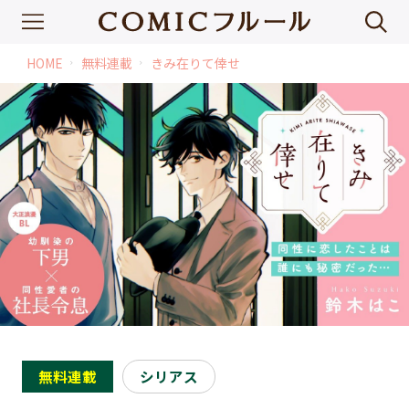
HOME
無料連載
きみ在りて倖せ
chevron_right
chevron_right
無料連載
シリアス