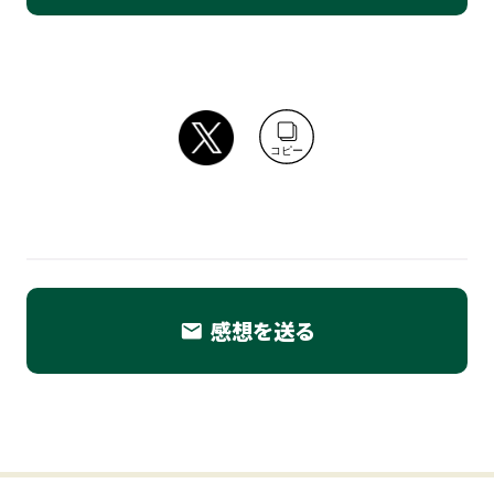
コピー
感想を送る
email