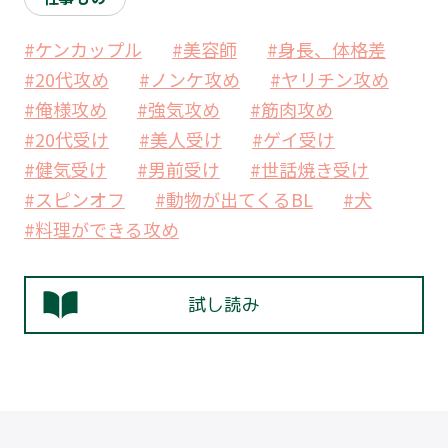
#ケンカップル
#美容師
#身長、体格差
#20代攻め
#ノンケ攻め
#ヤリチン攻め
#俺様攻め
#強気攻め
#筋肉攻め
#20代受け
#美人受け
#ゲイ受け
#健気受け
#男前受け
#世話焼き受け
#スピンオフ
#動物が出てくるBL
#犬
#料理ができる攻め
試し読み