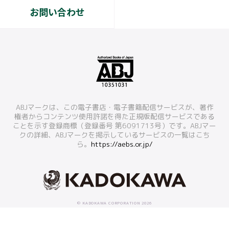
お問い合わせ
ABJマークは、この電子書店・電子書籍配信サービスが、著作
権者からコンテンツ使用許諾を得た正規版配信サービスである
ことを示す登録商標（登録番号 第6091713号）です。ABJマー
クの詳細、ABJマークを掲示しているサービスの一覧はこち
ら。
https://aebs.or.jp/
© KADOKAWA CORPORATION 2026
本ホームページに掲載の文章・画像・写真などを無断で複製することは法律上禁じられています。
すべての著作権は株式会社KADOKAWAに帰属します。