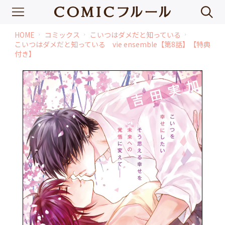
HOME
コミックス
こいつはダメだと知っている
chevron_right
chevron_right
chevron_right
こいつはダメだと知っている vie ensemble【第8話】【特典
付き】