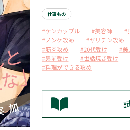
仕事もの
#ケンカップル
#美容師
#
#ノンケ攻め
#ヤリチン攻め
#筋肉攻め
#20代受け
#美
#男前受け
#世話焼き受け
#料理ができる攻め