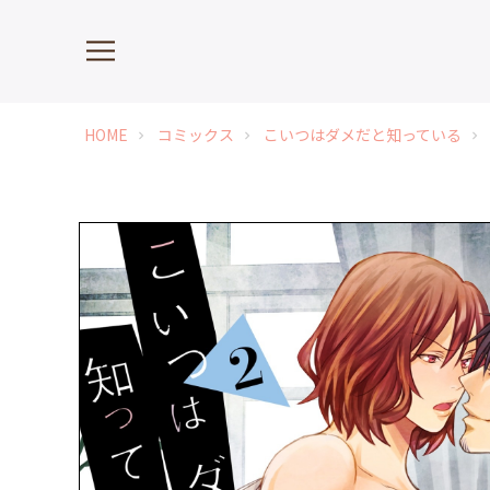
HOME
コミックス
こいつはダメだと知っている
chevron_right
chevron_right
chevron_right