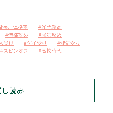
身長、体格差
#20代攻め
#俺様攻め
#強気攻め
人受け
#ゲイ受け
#健気受け
#スピンオフ
#高校時代
試し読み