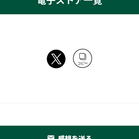
コピー
感想を送る
email