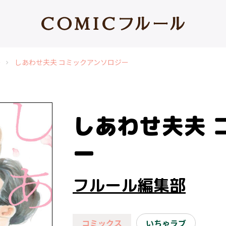
ー
しあわせ夫夫 コミックアンソロジー
chevron_right
しあわせ夫夫 
ー
フルール編集部
コミックス
いちゃラブ