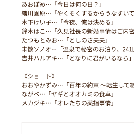
あおぽめ…「今日は何の日？」
緒川園原…「やくそくするからうなずい
木下けい子…「今夜、俺は決める」
鈴木はこ…「久見社長の新婚事情はご内
たつもとみお…「としのさ夫夫」
未散ソノオ…「温泉で秘密のお泊り、241
吉井ハルアキ…「となりに君がいるなら
《ショート》
おおやかずみ…「百年の約束 ～転生して
ながべ…「ヤギとオオカミの食卓」
メカジキ…「オレたちの薬指事情」