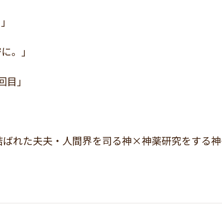
て」
密に。」
回目」
」
結ばれた夫夫・人間界を司る神×神薬研究をする神