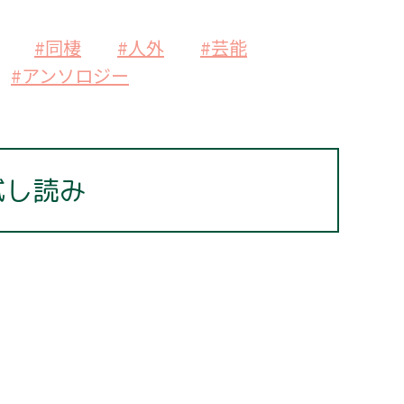
#同棲
#人外
#芸能
#アンソロジー
試し読み