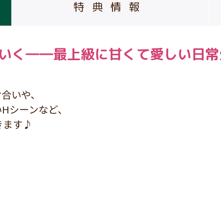
特典情報
ていく――最上級に甘くて愛しい日常
け合いや、
Hシーンなど、
きます♪