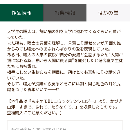
作品情報
特典情報
ほかの巻
大学生の曜太は、飼い猫の朔を大学に連れてくるぐらい可愛が
っていた。
また朔も、曜太の言葉を理解し、言葉こそ話せないが周囲の誰
からみても曜太へのあふれんばかりの愛を表現していた。
ある日、曜太の大学の教授が自分の愛猫と会話するため“人間が
猫になれる薬、猫から人間に戻る薬”を開発したと研究室で生徒
たちにお披露目。
相手にしない生徒たちを横目に、朔はとても真剣にその話をき
いていた。
そして、曜太が授業から戻るとそこには朔と同じ毛色の耳と尻
尾をつけた青年がいて──!?
【本作品は『もふケモBL コミックアンソロジー』より、かづき
由津「すきで、ふれて、たりなくて、」を収録したものです。
重複購入にご注意ください。】
配信予定日：2025年03月10日