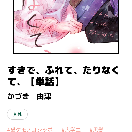
すきで、ふれて、たりなく
て、【単話】
かづき 由津
人外
#猫ケモノ耳シッポ
#大学生
#黒髪