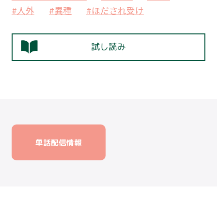
#人外
#異種
#ほだされ受け
試し読み
単話配信情報