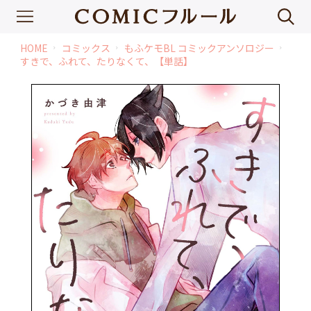
HOME
コミックス
もふケモBL コミックアンソロジー
chevron_right
chevron_right
chevron_right
すきで、ふれて、たりなくて、【単話】