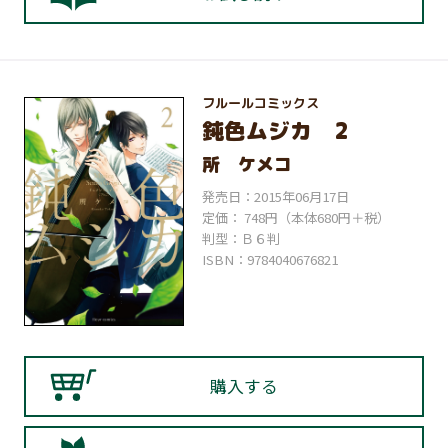
フルールコミックス
鈍色ムジカ 2
所 ケメコ
発売日：2015年06月17日
定価： 748円（本体680円＋税）
判型：Ｂ６判
ISBN：9784040676821
購入する