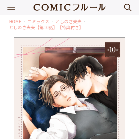
HOME
コミックス
としのさ夫夫
chevron_right
chevron_right
chevron_right
としのさ夫夫【第10話】【特典付き】