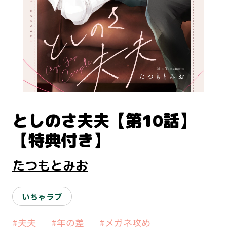
としのさ夫夫【第10話】
【特典付き】
たつもとみお
いちゃラブ
#夫夫
#年の差
#メガネ攻め