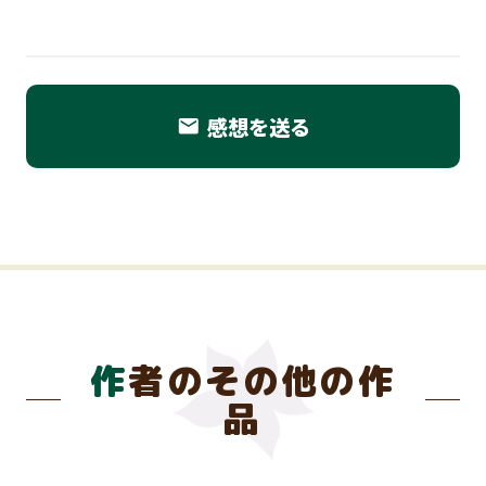
感想を送る
email
作者のその他の作
品