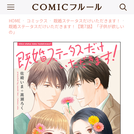
HOME
コミックス
既婚ステータスだけいただきます！
chevron_right
chevron_right
chevron_right
既婚ステータスだけいただきます！【第7話】「子供が欲しい
の」