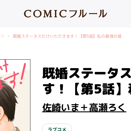
す！
既婚ステータスだけいただきます！【第5話】私の最強の城
chevron_right
既婚ステータ
す！【第5話】
佐崎いま＋高瀬ろく
ラブコメ