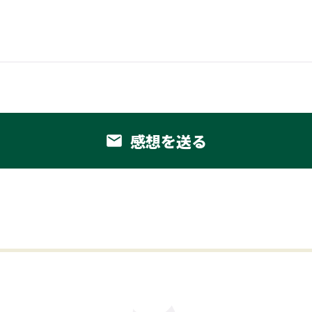
感想を送る
email