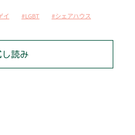
ゲイ
#LGBT
#シェアハウス
試し読み