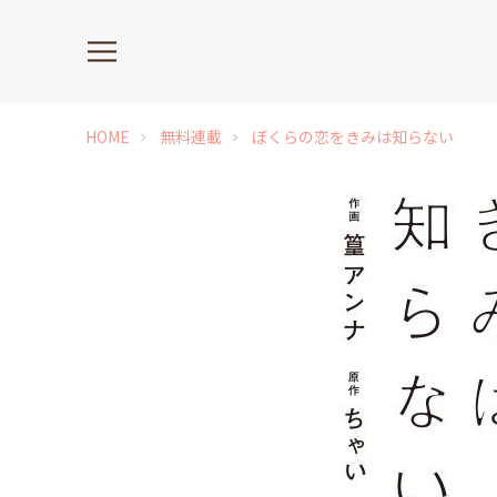
HOME
無料連載
ぼくらの恋をきみは知らない
chevron_right
chevron_right