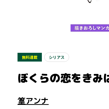
無料連載
シリアス
ぼくらの恋をきみ
篁アンナ