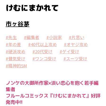
けむにまかれて
市ヶ谷茅
#先生
#編集者
#小説家
#片思い
#年の差
#40代以上攻め
#オヤジ攻め
#硬派攻め
#20代受け
#ゲイ受け
#健気受け
#ワンコ受け
#スーツ受け
#精神的SM
ノンケの大御所作家×淡い恋心を抱く若手編
集者
フルールコミックス『けむにまかれて』好評
発売中!!