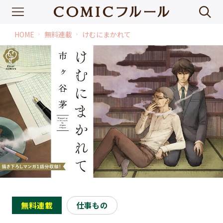
HOME
無料連載
けむにまかれて
chevron_right
chevron_right
無料連載
仕事もの