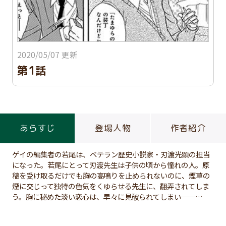
2020/05/07 更新
第1話
あらすじ
登場人物
作者紹介
ゲイの編集者の若尾は、ベテラン歴史小説家・刃渡光顕の担当
になった。若尾にとって刃渡先生は子供の頃から憧れの人。原
稿を受け取るだけでも胸の高鳴りを止められないのに、煙草の
煙に交じって独特の色気をくゆらせる先生に、翻弄されてしま
う。胸に秘めた淡い恋心は、早々に見破られてしまい──…