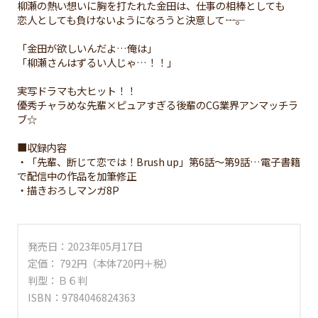
柳瀬の熱い想いに胸を打たれた金田は、仕事の相棒としても
恋人としても負けないようになろうと決意して――…。
「金田が欲しいんだよ…俺は」
「柳瀬さんはずるい人じゃ…！！」
実写ドラマも大ヒット！！
優秀チャラめな先輩×ピュアすぎる後輩のCG業界アンマッチラ
ブ☆
■収録内容
・「先輩、断じて恋では！Brush up」第6話～第9話…電子書籍
で配信中の作品を加筆修正
・描きおろしマンガ8P
発売日：2023年05月17日
定価： 792円（本体720円＋税）
判型：Ｂ６判
ISBN：9784046824363