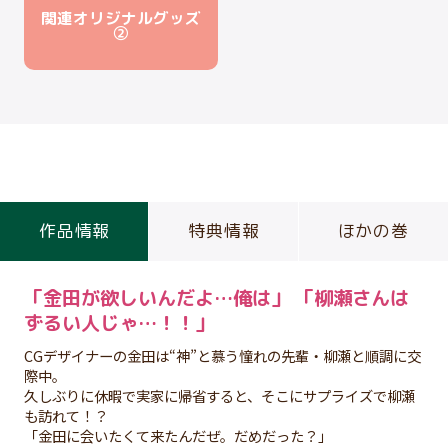
関連オリジナルグッズ
②
作品情報
特典情報
ほかの巻
「金田が欲しいんだよ…俺は」 「柳瀬さんは
ずるい人じゃ…！！」
CGデザイナーの金田は“神”と慕う憧れの先輩・柳瀬と順調に交
際中。
久しぶりに休暇で実家に帰省すると、そこにサプライズで柳瀬
も訪れて！？
「金田に会いたくて来たんだぜ。だめだった？」