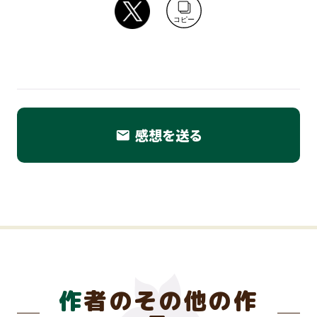
コピー
感想を送る
email
作者のその他の作