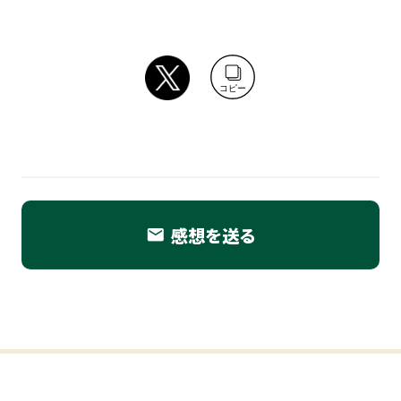
コピー
感想を送る
email