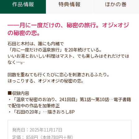
作品情報
特典情報
ほかの巻
――月に一度だけの、秘密の旅行。オジ×オジ
の秘密の恋。
石田と木村は、誰にも内緒で
「月に一度だけの温泉旅行」を20年続けている。
いいお湯とおいしい料理はマスト、でも楽しみはそれだけでは
なく――…。
回数を重ねても行くたびに恋心を刺激されるふたり。
ほっこりする、オジ×オジの秘密の恋。
■収録内容
・「温泉で秘密のお泊り、241回目」第1話～第10話…電子書籍
で配信中の作品を加筆修正
・「石田の20年」…描きおろし8P
発売日：2025年11月17日
定価： 858円（本体780円＋税）