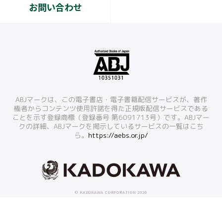
お問い合わせ
ABJマークは、この電子書店・電子書籍配信サービスが、著作
権者からコンテンツ使用許諾を得た正規版配信サービスである
ことを示す登録商標（登録番号 第6091713号）です。ABJマー
クの詳細、ABJマークを掲示しているサービスの一覧はこち
ら。
https://aebs.or.jp/
© KADOKAWA CORPORATION 2026
本ホームページに掲載の文章・画像・写真などを無断で複製することは法律上禁じられています。
すべての著作権は株式会社KADOKAWAに帰属します。