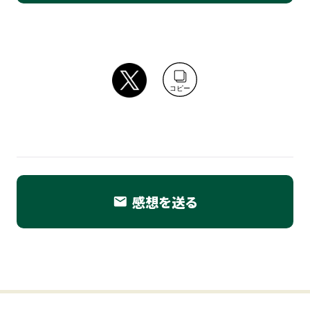
コピー
感想を送る
email