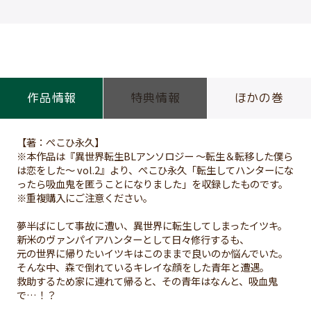
作品情報
特典情報
ほかの巻
【著：ぺこひ永久】
※本作品は『異世界転生BLアンソロジー ～転生＆転移した僕ら
は恋をした～ vol.2』より、ぺこひ永久「転生してハンターにな
ったら吸血鬼を匿うことになりました」を収録したものです。
※重複購入にご注意ください。
夢半ばにして事故に遭い、異世界に転生してしまったイツキ。
新米のヴァンパイアハンターとして日々修行するも、
元の世界に帰りたいイツキはこのままで良いのか悩んでいた。
そんな中、森で倒れているキレイな顔をした青年と遭遇。
救助するため家に連れて帰ると、その青年はなんと、吸血鬼
で…！？