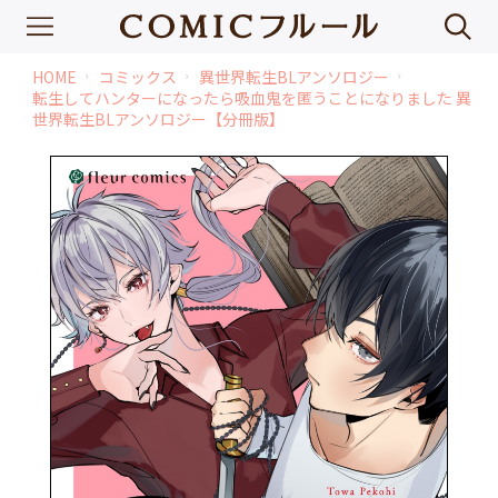
HOME
コミックス
異世界転生BLアンソロジー
chevron_right
chevron_right
chevron_right
転生してハンターになったら吸血鬼を匿うことになりました 異
世界転生BLアンソロジー【分冊版】