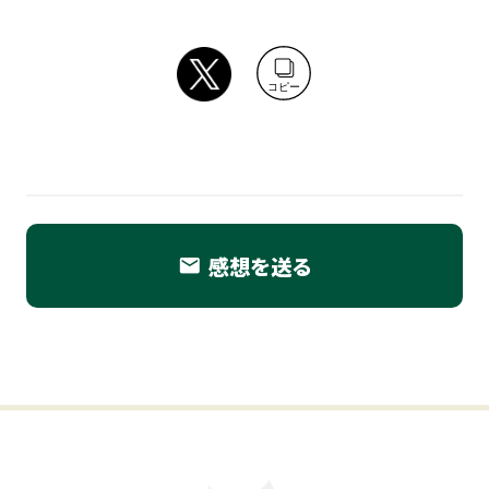
コピー
感想を送る
email