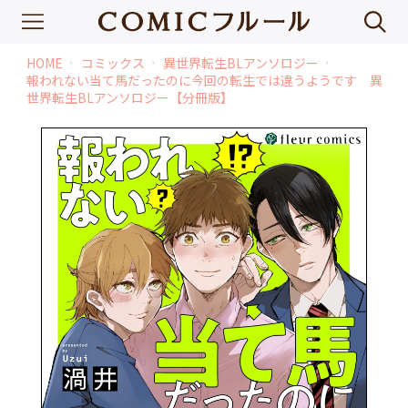
HOME
コミックス
異世界転生BLアンソロジー
chevron_right
chevron_right
chevron_right
報われない当て馬だったのに今回の転生では違うようです 異
世界転生BLアンソロジー【分冊版】