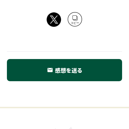
コピー
感想を送る
email