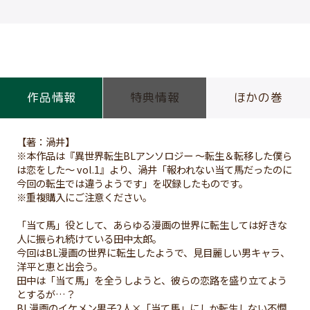
作品情報
特典情報
ほかの巻
【著：渦井】
※本作品は『異世界転生BLアンソロジー ～転生＆転移した僕ら
は恋をした～ vol.1』より、渦井「報われない当て馬だったのに
今回の転生では違うようです」を収録したものです。
※重複購入にご注意ください。
「当て馬」役として、あらゆる漫画の世界に転生しては好きな
人に振られ続けている田中太郎。
今回はBL漫画の世界に転生したようで、見目麗しい男キャラ、
洋平と恵と出会う。
田中は「当て馬」を全うしようと、彼らの恋路を盛り立てよう
とするが…？
BL漫画のイケメン男子2人×「当て馬」にしか転生しない不憫