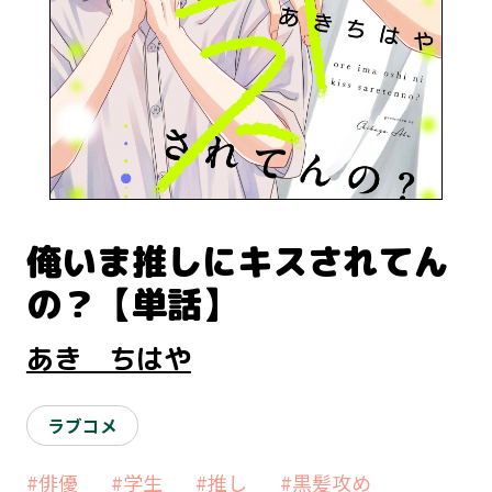
俺いま推しにキスされてん
の？【単話】
あき ちはや
ラブコメ
#俳優
#学生
#推し
#黒髪攻め