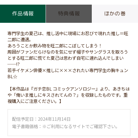
作品情報
特典情報
ほかの巻
専門学生の夏己は、推し活中に現場にお忍びで現れた推し＝旺
二郎に遭遇。
あろうことか飲み物を旺二郎にこぼしてしまう！
周囲がファンだらけなのを気にせず帽子やサングラスを取ろう
とする旺二郎に慌てた夏己は思わず自宅に連れ込んでしまい
──!?
若手イケメン俳優×推しに×××されたい専門学生の胸キュン
BL☆
【本作品は『ガチ恋BL コミックアンソロジー』より、あきちは
や「俺いま推しにキスされてんの？」を収録したものです。重
複購入にご注意ください。】
配信予定日：2024年11月14日
電子書籍価格：※ご利用になるサイトでご確認下さい。