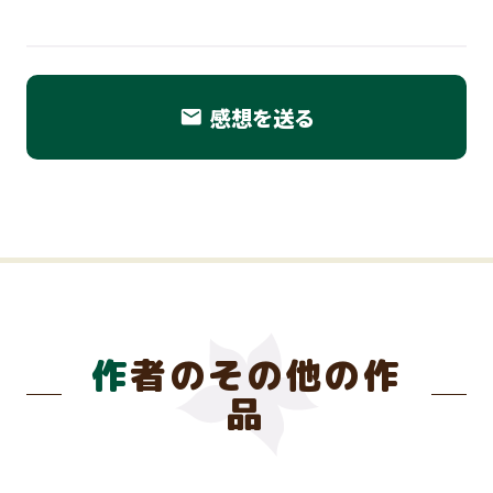
感想を送る
email
作者のその他の作
品