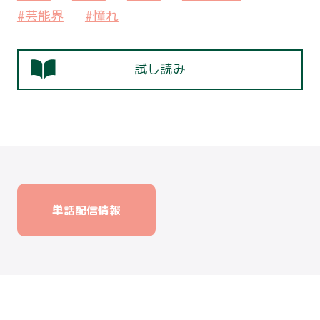
#芸能界
#憧れ
試し読み
単話配信情報