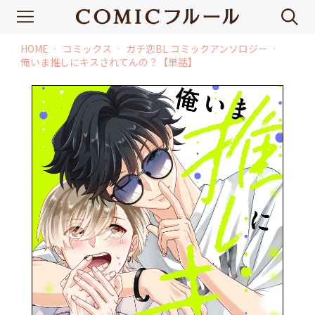
HOME
コミックス
ガチ恋BL コミックアンソロジー
chevron_right
chevron_right
chevron_right
俺いま推しにキスされてんの？【単話】