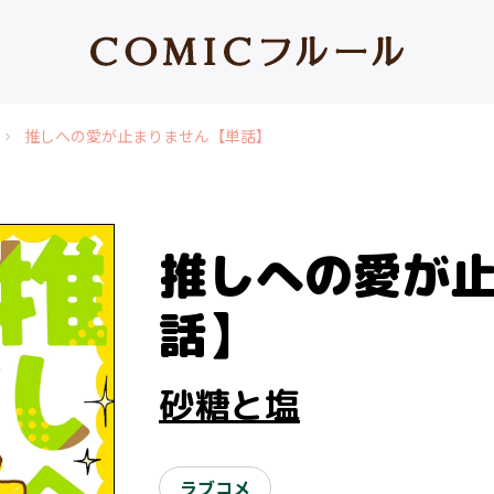
推しへの愛が止まりません【単話】
chevron_right
推しへの愛が
話】
砂糖と塩
ラブコメ