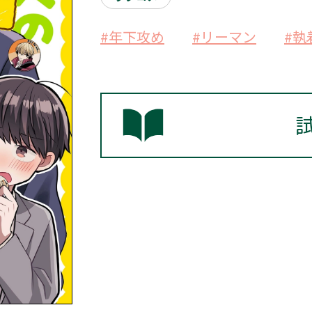
#年下攻め
#リーマン
#執