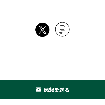
コピー
感想を送る
email