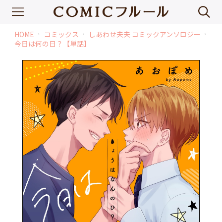
HOME
コミックス
しあわせ夫夫 コミックアンソロジー
chevron_right
chevron_right
chevron_right
今日は何の日？【単話】