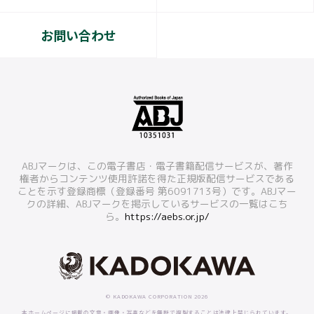
お問い合わせ
ABJマークは、この電子書店・電子書籍配信サービスが、著作
権者からコンテンツ使用許諾を得た正規版配信サービスである
ことを示す登録商標（登録番号 第6091713号）です。ABJマー
クの詳細、ABJマークを掲示しているサービスの一覧はこち
ら。
https://aebs.or.jp/
© KADOKAWA CORPORATION 2026
本ホームページに掲載の文章・画像・写真などを無断で複製することは法律上禁じられています。