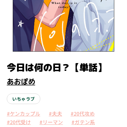
今日は何の日？【単話】
あおぽめ
いちゃラブ
#ケンカップル
#夫夫
#20代攻め
#20代受け
#リーマン
#ガテン系