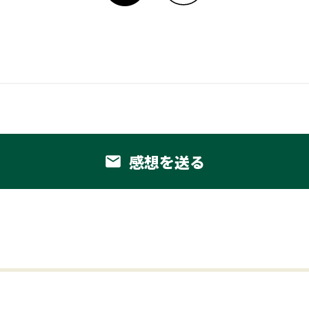
感想を送る
email