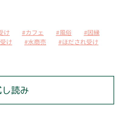
受け
#カフェ
#風俗
#因縁
髪受け
#水商売
#ほだされ受け
試し読み