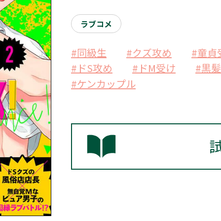
ラブコメ
#同級生
#クズ攻め
#童貞
#ドS攻め
#ドM受け
#黒
#ケンカップル