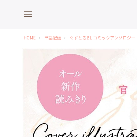
HOME
単話配信
ぐずとろBL コミックアンソロジー
chevron_right
chevron_right