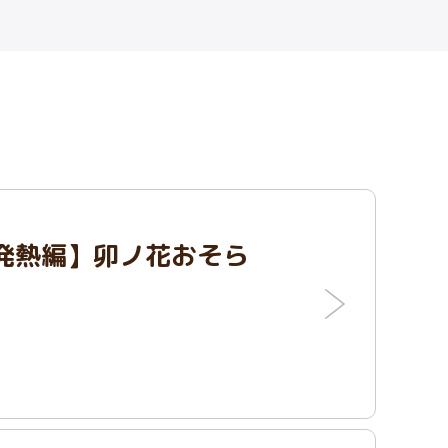
発熱編】卯ノ花おそら