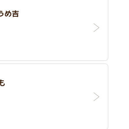
うめ吉
も