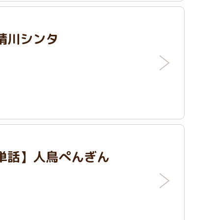
晴川シンタ
単話】人鳥ぺんぎん