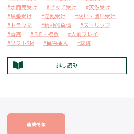
#水商売受け
#ビッチ受け
#天然受け
#黒髪受け
#淫乱受け
#誘い・襲い受け
#トラウマ
#精神的負債
#ストリップ
#青姦
#３P・複数
#人前プレイ
#ソフトSM
#異物挿入
#緊縛
試し読み
連載情報