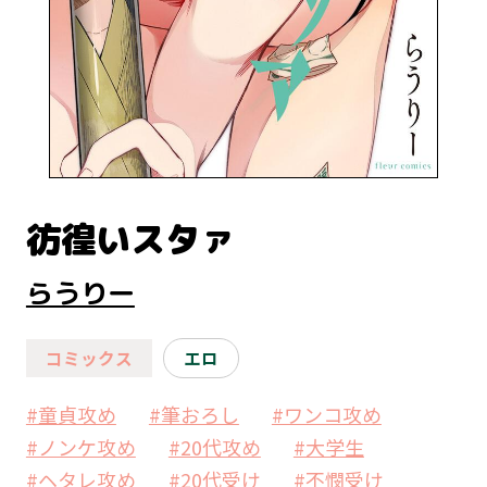
彷徨いスタァ
らうりー
コミックス
エロ
#童貞攻め
#筆おろし
#ワンコ攻め
#ノンケ攻め
#20代攻め
#大学生
#ヘタレ攻め
#20代受け
#不憫受け