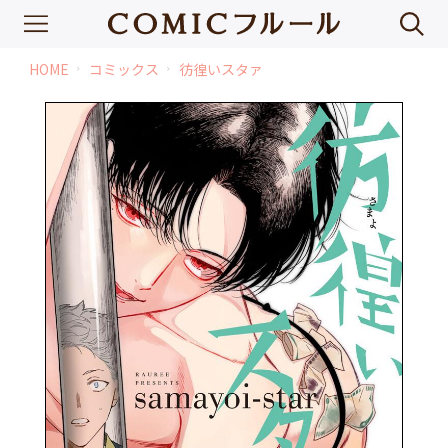
HOME
コミックス
彷徨いスタァ
chevron_right
chevron_right