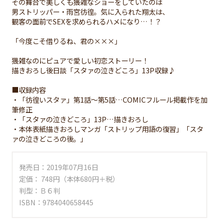
その舞台で美しくも猥雑なショーをしていたのは
男ストリッパー・雨宮彷徨。気に入られた翔太は、
観客の面前でSEXを求められるハメになり…！？
「今度こそ借りるね、君の×××」
猥雑なのにピュアで愛しい初恋ストーリー！
描きおろし後日談「スタァの泣きどころ」13P収録♪
■収録内容
・「彷徨いスタァ」第1話～第5話…COMICフルール掲載作を加
筆修正
・「スタァの泣きどころ」13P…描きおろし
・本体表紙描きおろしマンガ「ストリップ用語の復習」「スタ
ァの泣きどころの後。」
発売日：2019年07月16日
定価： 748円（本体680円＋税）
判型：Ｂ６判
ISBN：9784040658445