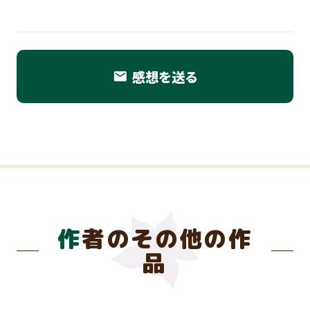
感想を送る
email
作者のその他の作
品