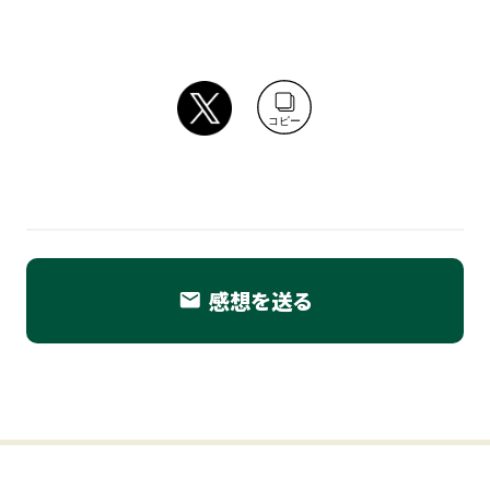
コピー
感想を送る
email