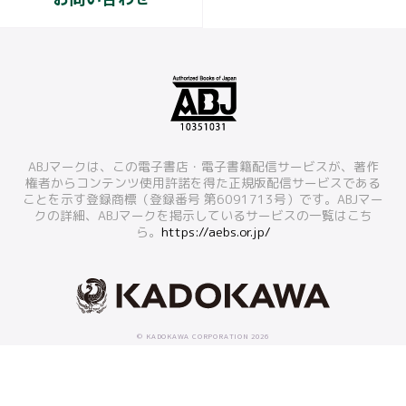
ABJマークは、この電子書店・電子書籍配信サービスが、著作
権者からコンテンツ使用許諾を得た正規版配信サービスである
ことを示す登録商標（登録番号 第6091713号）です。ABJマー
クの詳細、ABJマークを掲示しているサービスの一覧はこち
ら。
https://aebs.or.jp/
© KADOKAWA CORPORATION 2026
本ホームページに掲載の文章・画像・写真などを無断で複製することは法律上禁じられています。
すべての著作権は株式会社KADOKAWAに帰属します。