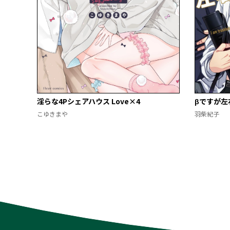
淫らな4Pシェアハウス Love×4
βですが左
こゆきまや
羽柴紀子