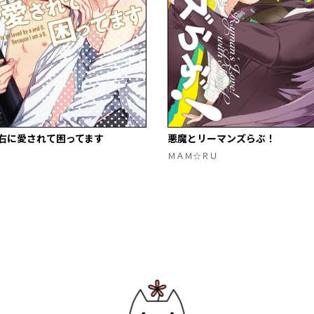
右に愛されて困ってます
悪魔とリーマンズらぶ！
ＭＡＭ☆ＲＵ