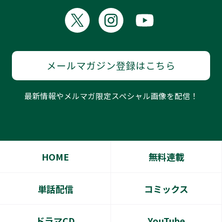
メールマガジン登録はこちら
最新情報やメルマガ限定スペシャル画像を配信！
HOME
無料連載
単話配信
コミックス
ドラマCD
YouTube