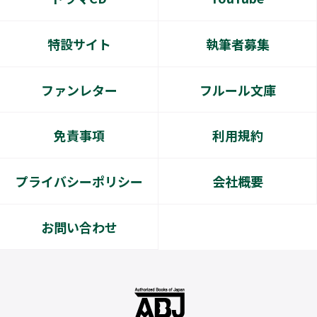
特設サイト
執筆者募集
ファンレター
フルール文庫
免責事項
利用規約
プライバシーポリシー
会社概要
お問い合わせ