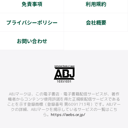
免責事項
利用規約
プライバシーポリシー
会社概要
お問い合わせ
ABJマークは、この電子書店・電子書籍配信サービスが、著作
権者からコンテンツ使用許諾を得た正規版配信サービスである
ことを示す登録商標（登録番号 第6091713号）です。ABJマー
クの詳細、ABJマークを掲示しているサービスの一覧はこち
ら。
https://aebs.or.jp/