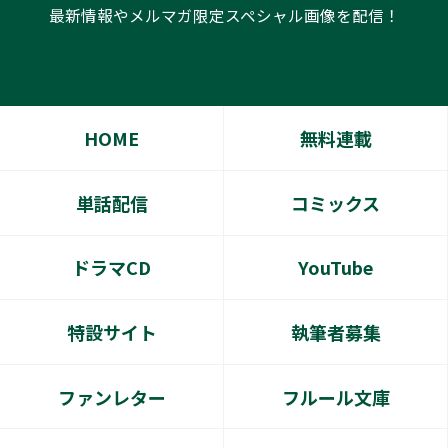
最新情報やメルマガ限定スペシャル画像を配信！
HOME
無料連載
単話配信
コミックス
ドラマCD
YouTube
特設サイト
執筆者募集
ファンレター
フルール文庫