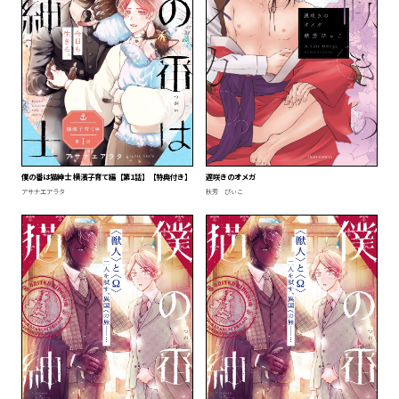
僕の番は猫紳士 横濱子育て編【第1話】【特典付き】
遅咲きのオメガ
アサナエアラタ
秋芳 ぴぃこ