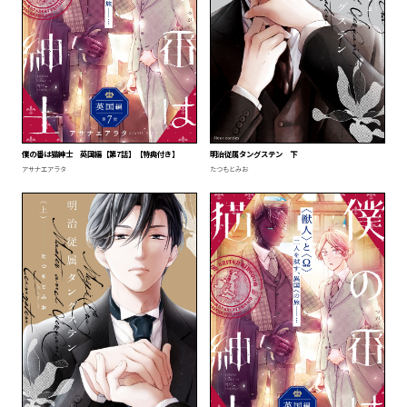
僕の番は猫紳士 英国編【第7話】【特典付き】
明治従属タングステン 下
アサナエアラタ
たつもとみお