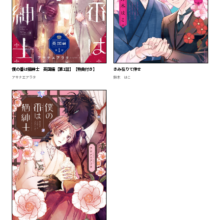
僕の番は猫紳士 英国編【第1話】【特典付き】
きみ在りて倖せ
アサナエアラタ
鈴木 はこ