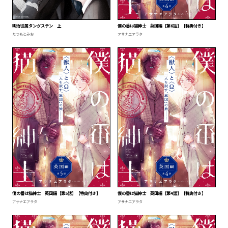
明治従属タングステン 上
僕の番は猫紳士 英国編【第6話】【特典付き】
たつもとみお
アサナエアラタ
僕の番は猫紳士 英国編【第5話】【特典付き】
僕の番は猫紳士 英国編【第4話】【特典付き】
アサナエアラタ
アサナエアラタ