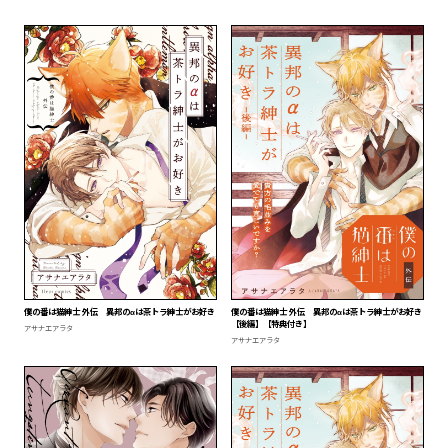
僕の番は猫紳士 外伝 異邦のαは茶トラ紳士がお好き
僕の番は猫紳士 外伝 異邦のαは茶トラ紳士がお好き
【後編】【特典付き】
アサナエアラタ
アサナエアラタ