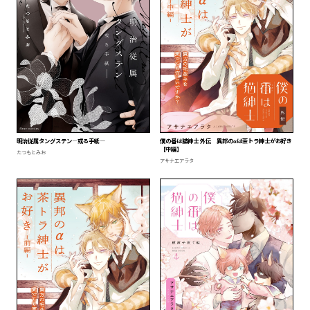
明治従属タングステン―或る手紙―
僕の番は猫紳士 外伝 異邦のαは茶トラ紳士がお好き
【中編】
たつもとみお
アサナエアラタ