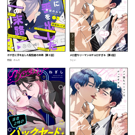
ガチ恋に手を出した配信者の末路【第３話】
メロ堕ちリーマンはチョロすぎる【第2話】
野田 のんだ
うじい