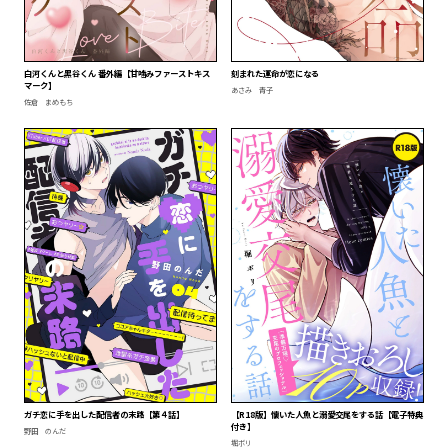
白河くんと黒谷くん 番外編【甘噛みファーストキス
刻まれた運命が恋になる
マーク】
あさみ 青子
佐倉 まめもち
ガチ恋に手を出した配信者の末路【第４話】
【R18版】懐いた人魚と溺愛交尾をする話【電子特典
付き】
野田 のんだ
堀ボリ