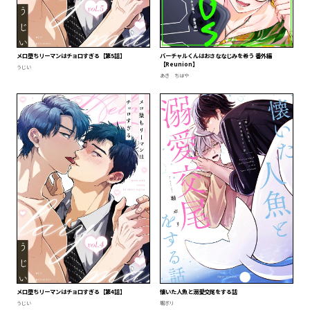
メロ堕ちリーマンはチョロすぎる【第5話】
バーチャルくんはおさななじみを希う 番外編
【Reunion】
うじい
あき ちはや
メロ堕ちリーマンはチョロすぎる【第4話】
懐いた人魚と溺愛交尾をする話
うじい
堀ボリ