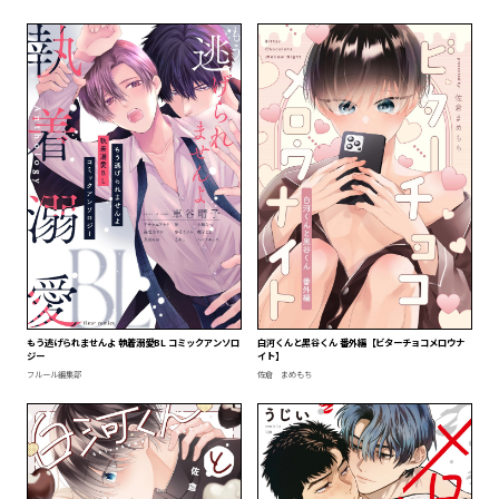
もう逃げられませんよ 執着溺愛BL コミックアンソロ
白河くんと黒谷くん 番外編【ビターチョコメロウナ
ジー
イト】
フルール編集部
佐倉 まめもち