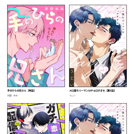
手のひらの兄さん【単話】
メロ堕ちリーマンはチョロすぎる【第3話】
衣田 ぬぬ
うじい