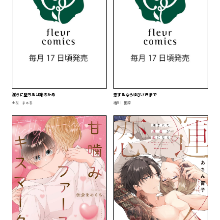
淫らに堕ちるは誰のため
恋するならゆびさきまで
土左 まぁる
緒川 園原