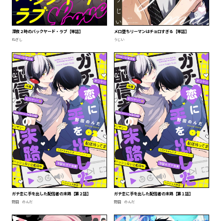
深夜２時のバックヤード・ラブ【単話】
メロ堕ちリーマンはチョロすぎる【単話】
ねぎし
うじい
ガチ恋に手を出した配信者の末路【第２話】
ガチ恋に手を出した配信者の末路【第１話】
野田 のんだ
野田 のんだ