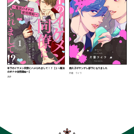
年下のイケメン同僚にハメられまして！？【１～魔法
教え子がヤンデレ部下になりました
のオナホ使用開始～】
片霧 ライラ
渦井