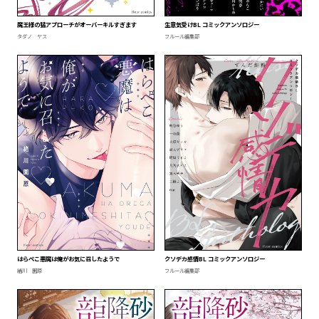
生意気受けBL コミックアンソロジー
魔王様の猛アプローチがオーバーキルすぎます
フルール編集部
タダノ ヤス
はらぺこ悪魔は俺がお気に召したようで
クソデカ感情BL コミックアンソロジー
緒川 園原
フルール編集部