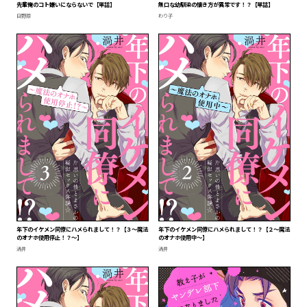
先輩俺のコト嫌いにならないで【単話】
無口な幼馴染の懐き方が異常です！？【単話】
日野原
わり子
年下のイケメン同僚にハメられまして！？【３～魔法
年下のイケメン同僚にハメられまして！？【２～魔法
のオナホ使用停止！？～】
のオナホ使用中～】
渦井
渦井