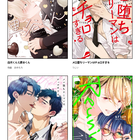
白河くんと黒谷くん
メロ堕ちリーマンはチョロすぎる
佐倉 まめもち
うじい