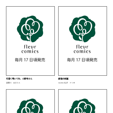
可愛く鳴いてね、小野寺さん
最強の側室
宮野川 ゆきたろ
NOREI
松沢 ナツオ