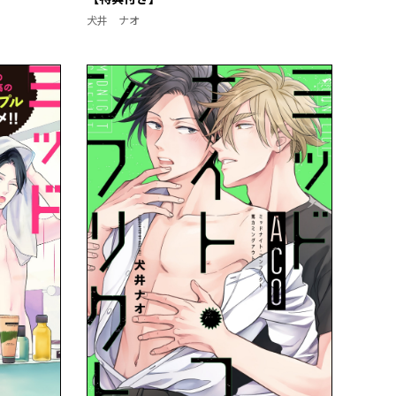
犬井 ナオ