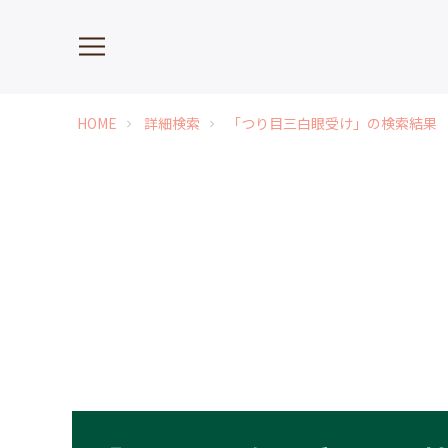
HOME
詳細検索
「つり目三白眼受け」の検索結果
chevron_right
chevron_right