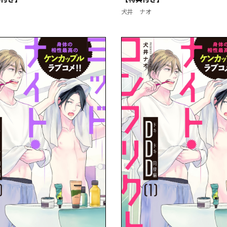
犬井 ナオ