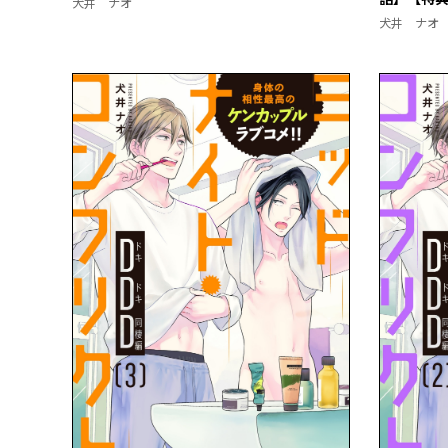
犬井 ナオ
犬井 ナオ