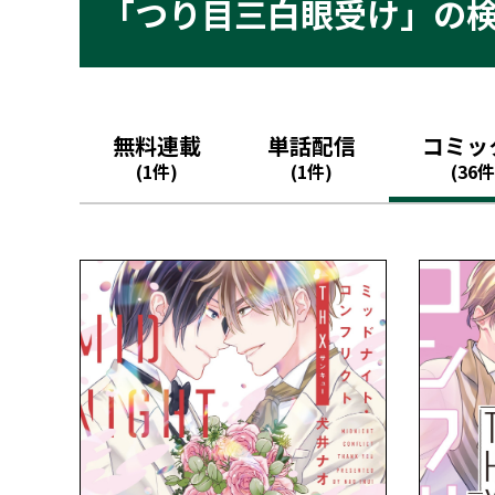
「つり目三白眼受け」の
無料連載
単話配信
コミッ
(1件)
(1件)
(36件