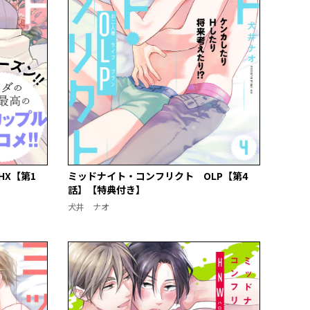
X【第1
ミッドナイト・コンフリクト OLP【第4
話】【特典付き】
犬井 ナオ