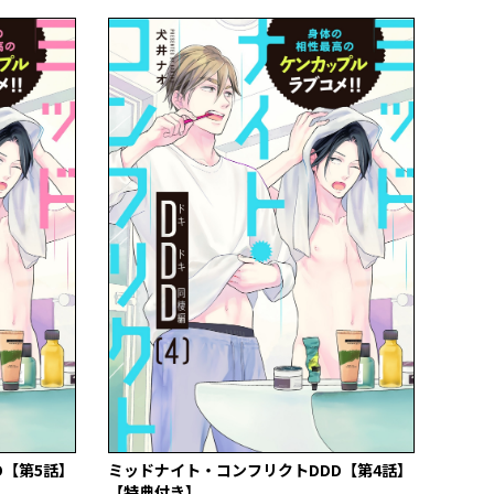
D【第5話】
ミッドナイト・コンフリクトDDD【第4話】
【特典付き】