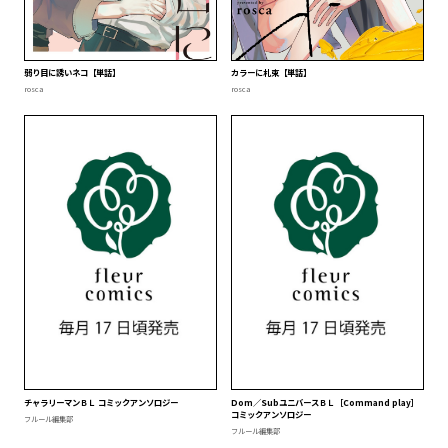
弱り目に誘いネコ【単話】
カラーに札束【単話】
rosca
rosca
チャラリーマンＢＬ コミックアンソロジー
Dom／SubユニバースＢＬ［Command play］
コミックアンソロジー
フルール編集部
フルール編集部