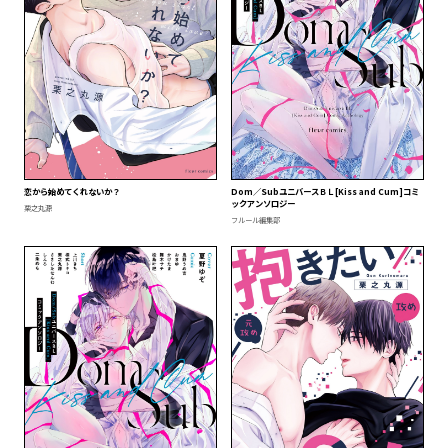
恋から始めてくれないか？
Dom／SubユニバースＢＬ[Kiss and Cum]コミ
ックアンソロジー
栗之丸源
フルール編集部