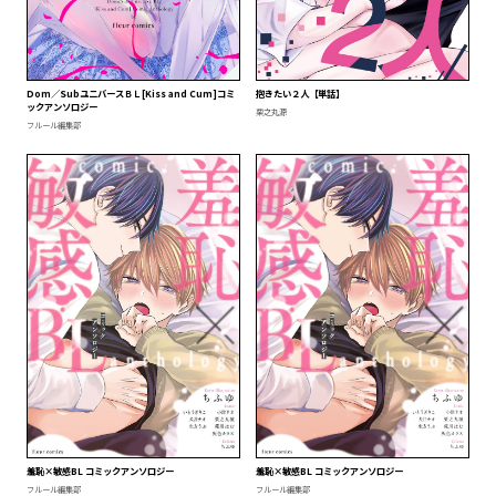
Dom／SubユニバースＢＬ[Kiss and Cum]コミ
抱きたい２人【単話】
ックアンソロジー
栗之丸源
フルール編集部
羞恥×敏感BL コミックアンソロジー
羞恥×敏感BL コミックアンソロジー
フルール編集部
フルール編集部